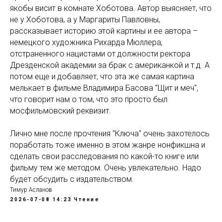
якобы висит в комнате Хоботова. Автор выясняет, что
не у Хоботова, а у Маргариты Павловны,
рассказывает историю этой картины и ее автора –
немецкого художника Рихарда Мюллера,
отстраненного нацистами от должности ректора
Дрезденской академии за брак с американкой и т.д. А
потом еще и добавляет, что эта же самая картина
мелькает в фильме Владимира Басова "Щит и меч",
что говорит нам о том, что это просто был
мосфильмовский реквизит.
Лично мне после прочтения "Ключа" очень захотелось
поработать тоже именно в этом жанре нонфикшна и
сделать свои расследования по какой-то книге или
фильму тем же методом. Очень увлекательно. Надо
будет обсудить с издательством.
Тимур Асланов
2026-07-08 14:23
Чтение