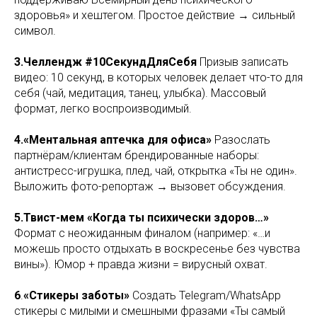
здоровья» и хештегом. Простое действие → сильный
символ.
3.Челлендж #10СекундДляСебя
Призыв записать
видео: 10 секунд, в которых человек делает что-то для
себя (чай, медитация, танец, улыбка). Массовый
формат, легко воспроизводимый.
4.«Ментальная аптечка для офиса»
Разослать
партнёрам/клиентам брендированные наборы:
антистресс-игрушка, плед, чай, открытка «Ты не один».
Выложить фото-репортаж → вызовет обсуждения.
5.Твист-мем «Когда ты психически здоров…»
Формат с неожиданным финалом (например: «…и
можешь просто отдыхать в воскресенье без чувства
вины»). Юмор + правда жизни = вирусный охват.
6
.
«Стикеры заботы»
Создать Telegram/WhatsApp
стикеры с милыми и смешными фразами «Ты самый