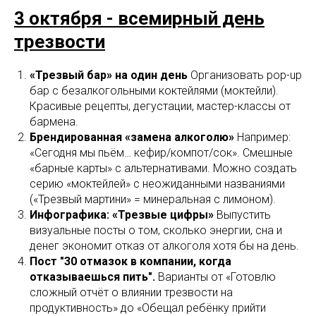
3 октября - всемирный день
трезвости
«Трезвый бар» на один день
Организовать pop-up
бар с безалкогольными коктейлями (моктейли).
Красивые рецепты, дегустации, мастер-классы от
бармена.
Брендированная «замена алкоголю»
Например:
«Сегодня мы пьём… кефир/компот/сок». Смешные
«барные карты» с альтернативами. Можно создать
серию «моктейлей» с неожиданными названиями
(«Трезвый мартини» = минеральная с лимоном).
Инфографика: «Трезвые цифры»
Выпустить
визуальные посты о том, сколько энергии, сна и
денег экономит отказ от алкоголя хотя бы на день.
Пост "30 отмазок в компании, когда
отказываешься пить".
Варианты от «Готовлю
сложный отчёт о влиянии трезвости на
продуктивность» до «Обещал ребёнку прийти