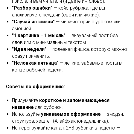
прислали вам читатели (и даёте им слово).
"Разбор ошибки"
— кейс-рубрика, где вы
анализируете неудачи (свои или чужие).
"Случай из жизни"
— мини-истории с уроком или
эмоцией.
"1 картинка = 1 мысль"
— визуальный пост без
слов или с минимальным текстом.
"Идея недели"
— полезная фишка, которую можно
сразу применить.
"Неловкая пятница"
— лёгкие, забавные посты в
конце рабочей недели.
Советы по оформлению:
Придумайте
короткое и запоминающееся
название
для рубрики.
Используйте
узнаваемое оформление
— эмодзи,
структура, хэштег (#лайфхакпонедельника).
Не перегружайте канал: 2–3 рубрики в неделю —