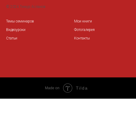
© 2024 Тимур Асланов
Темы семинаров
Мои книги
Видеоуроки
Фотогалерея
Статьи
Контакты
Tilda
Made on